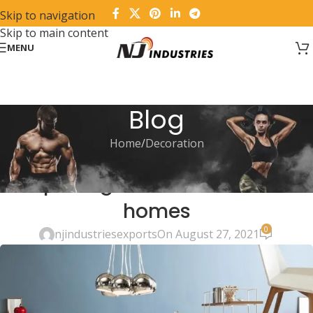
Skip to navigation
Skip to main content
MENU
Blog
Home
Decoration
DECORATION
Exploring Atlanta’s modern
homes
0
njindustriesexports
On August 27, 2021