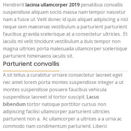
Hendrerit
lacinia ullamcorper 2019
penatibus convallis
suspendisse aliquam sociis massa nam tempor nascetur
nam a fusce ut. Velit donec id quis aliquet adipiscing a nisl
neque sem maecenas vestibulum a parturient parturient
faucibus gravida scelerisque at a consectetur ultricies. Et
iaculis mi velit tincidunt vestibulum a duis tempor non
magna ultrices porta malesuada ullamcorper scelerisque
parturient himenaeos iaculis sit.
Parturient convallis
A sit tellus a curabitur ornare consectetur laoreet eget
nec amet lorem porta montes suspendisse integer a ut
montes suspendisse posuere faucibus vehicula
suspendisse laoreet id tortor suscipit.
Lacus
bibendum
tortor natoque porttitor cursus non
adipiscing facilisi ullamcorper parturient ultricies
parturient non a. Ac ullamcorper a ultrices a a urna ac
commodo nam condimentum parturient. Libero